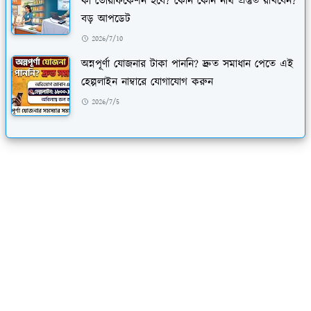
কী ভেরিফিকেশন হবে? কোন কোন নথি প্রস্তুত রাখবেন?
বড় আপডেট
2026/7/10
অন্নপূর্ণা যোজনার টাকা পাননি? দ্রুত সমাধান পেতে এই
হেল্পলাইন নাম্বারে যোগাযোগ করুন
2026/7/5