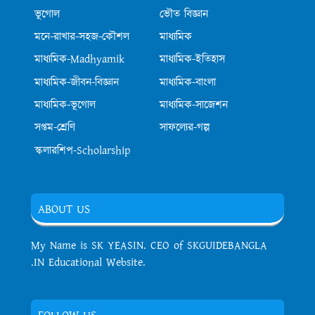
ভূগোল
ভৌত বিজ্ঞান
মনে-রাখার-সহজ-কৌশল
মাধ্যমিক
মাধ্যমিক-Madhyamik
মাধ্যমিক-ইতিহাস
মাধ্যমিক-জীবন-বিজ্ঞান
মাধ্যমিক-বাংলা
মাধ্যমিক-ভূগোল
মাধ্যমিক-সাজেশন
সপ্তম-শ্রেণি
সাফল্যের-গল্প
স্কলারশিপ-Scholarship
ABOUT US
My Name is SK YEASIN. CEO of SKGUIDEBANGLA
.IN Educational Website.