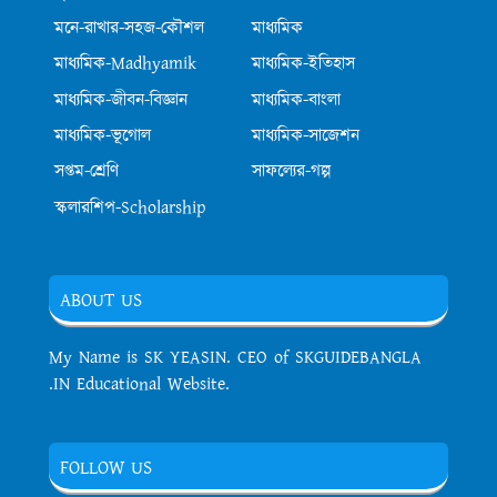
মনে-রাখার-সহজ-কৌশল
মাধ্যমিক
মাধ্যমিক-Madhyamik
মাধ্যমিক-ইতিহাস
মাধ্যমিক-জীবন-বিজ্ঞান
মাধ্যমিক-বাংলা
মাধ্যমিক-ভূগোল
মাধ্যমিক-সাজেশন
সপ্তম-শ্রেণি
সাফল্যের-গল্প
স্কলারশিপ-Scholarship
ABOUT US
My Name is SK YEASIN. CEO of SKGUIDEBANGLA
.IN Educational Website.
FOLLOW US