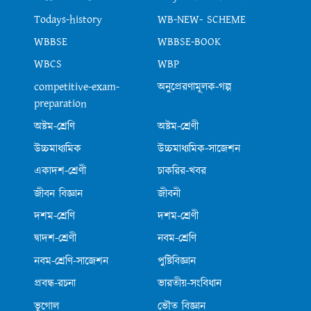
Todays-history
WB-NEW- SCHEME
WBBSE
WBBSE-BOOK
WBCS
WBP
competitive-exam-
অনুপ্রেরণামূলক-গল্প
preparation
অষ্টম-শ্রেণি
অষ্টম-শ্রেণী
উচ্চমাধ্যমিক
উচ্চমাধ্যমিক-সাজেশন
একাদশ-শ্রেণী
চাকরির-খবর
জীবন বিজ্ঞান
জীবনী
দশম-শ্রেণি
দশম-শ্রেণী
দ্বাদশ-শ্রেণী
নবম-শ্রেণি
নবম-শ্রেণি-সাজেশন
পুষ্টিবিজ্ঞান
প্রবন্ধ-রচনা
ভারতীয়-সংবিধান
ভূগোল
ভৌত বিজ্ঞান