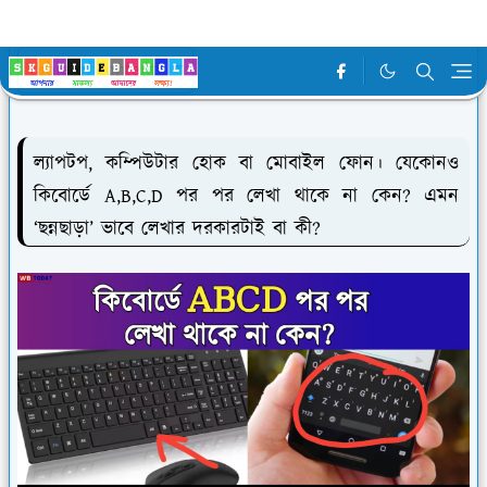
Table of content
ল‍্যাপটপ, কম্পিউটার হোক বা মোবাইল ফোন। যেকোনও
কিবোর্ডে A,B,C,D পর পর লেখা থাকে না কেন? এমন
‘ছন্নছাড়া’ ভাবে লেখার দরকারটাই বা কী?