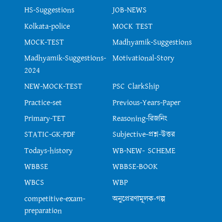
HS-Suggestions
JOB-NEWS
Kolkata-police
MOCK TEST
MOCK-TEST
Madhyamik-Suggestions
Madhyamik-Suggestions-
Motivational-Story
2024
NEW-MOCK-TEST
PSC ClarkShip
Practice-set
Previous-Years-Paper
Primary-TET
Reasoning-রিজনিং
STATIC-GK-PDF
Subjective-প্রশ্ন-উত্তর
Todays-history
WB-NEW- SCHEME
WBBSE
WBBSE-BOOK
WBCS
WBP
competitive-exam-
অনুপ্রেরণামূলক-গল্প
preparation