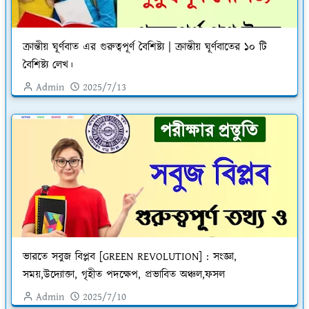
ক্রান্তীয় ঘূর্ণবাত এর গুরুত্বপূর্ণ বৈশিষ্ট্য | ক্রান্তীয় ঘূর্ণবাতের ১০ টি
বৈশিষ্ট্য লেখ।
Admin
2025/7/13
ভারতে সবুজ বিপ্লব [GREEN REVOLUTION] : সংজ্ঞা,
সময়,উদ্যোক্তা, গৃহীত পদক্ষেপ, প্রভাবিত অঞ্চল,ফসল
Admin
2025/7/10